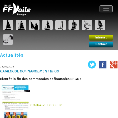
Intranet
Contact
Toggle
navigat
Intranet
Contact
Actualités
23/02/2023
CATALOGUE COFINANCEMENT BPGO
Bientôt la fin des commandes cofinancées BPGO !
Catalogue BPGO 2023