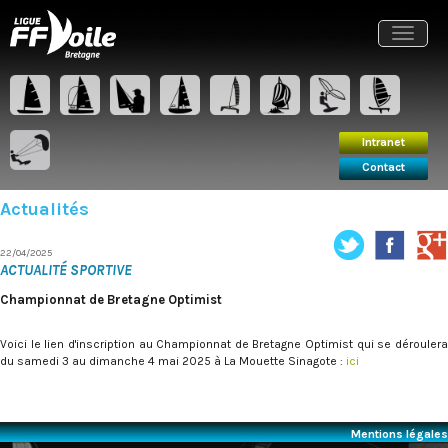
Intranet
Contact
Toggle
navigat
Intranet
Contact
Actualités
22/04/2025
ACTUALITÉ SPORTIVE
Championnat de Bretagne Optimist
Voici le lien d'inscription au Championnat de Bretagne Optimist qui se déroulera
du samedi 3 au dimanche 4 mai 2025 à La Mouette Sinagote :
ici
Mentions légales