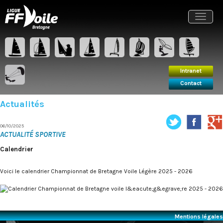
Intranet
Contact
Toggle
navigat
Intranet
Contact
Actualités
06/10/2025
ACTUALITÉ SPORTIVE
Calendrier
Voici le calendrier Championnat de Bretagne Voile Légère 2025 - 2026
Mentions légales