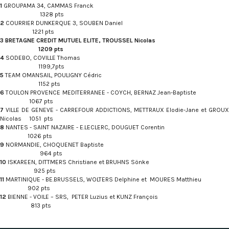
1
GROUPAMA 34, CAMMAS Franck
1328 pts
2
COURRIER DUNKERQUE 3, SOUBEN Daniel
1221 pts
3 BRETAGNE CREDIT MUTUEL ELITE, TROUSSEL Nicolas
1209 pts
4
SODEBO, COVILLE Thomas
1199,7pts
5
TEAM OMANSAIL, POULIGNY Cédric
1152 pts
6
TOULON PROVENCE MEDITERRANEE - COYCH, BERNAZ Jean-Baptiste
1067 pts
7
VILLE DE GENEVE - CARREFOUR ADDICTIONS, METTRAUX Elodie-Jane et GROUX
Nicolas 1051 pts
8
NANTES - SAINT NAZAIRE - E.LECLERC, DOUGUET Corentin
1026 pts
9
NORMANDIE, CHOQUENET Baptiste
964 pts
10
ISKAREEN, DITTMERS Christiane et BRUHNS Sönke
925 pts
11
MARTINIQUE - BE.BRUSSELS, WOLTERS Delphine et MOURES Matthieu
902 pts
12
BIENNE - VOILE – SRS, PETER Luzius et KUNZ François
813 pts