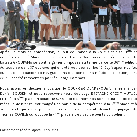
ème
Après un mois de compétition, le Tour de France à la Voile a fait sa 11
et
dernière escale à Marseille jeudi dernier. Franck Cammas et son équipage sur le
ème
bateau GROUPAMA se sont largement imposés au terme de cette 36
édition
Au total, ce sont 37 courses qui ont été courues par les 12 équipages inscrits,
qui ont eu l’occasion de naviguer dans des conditions météo d’exception, dont
22 qui ont été remportées par l’équipage Cammas.
Nous avons en deuxième position le COURRIER DUNKERQUE 3, emmené par
Daniel SOUBEN, et nous retrouvons notre équipage BRETAGNE CREDIT MUTUEL
ème
ELITE à la 3
place. Nicolas TROUSSEL et ses hommes sont satisfaits de cett
ème
médaille de bronze, car malgré une partie de la compétition à la 2
place et à
seulement quelques points de celle-ci, ils finissent devant l’équipage de
ème
Thomas COVILLE qui occupe la 4
place à très peu de points du podium.
Classement général après 37 courses