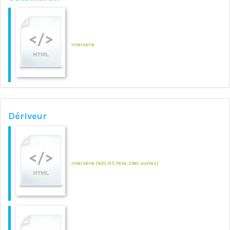
Interserie
Dériveur
Intersérie (420, RS Feva, 29er, autres)