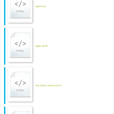
Optimist
Open Skiff
Ilca (Ilca 4, Ilca 6, Ilca 7)