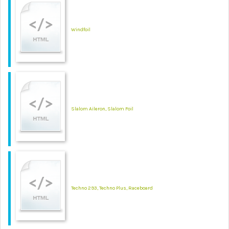
Windfoil
Slalom Aileron, Slalom Foil
Techno 293, Techno Plus, Raceboard