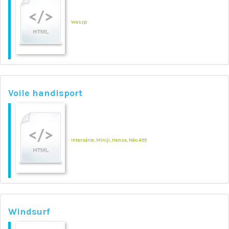
Waszp
Voile handisport
Intersérie, Miniji, Hansa, Néo 495
Windsurf