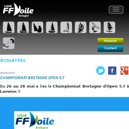
Intranet
Contact
Toggle
navigat
Intranet
Contact
Actualités
26/05/2022
CHAMPIONNAT BRETAGNE OPEN 5.7
Du 𝟮𝟲 𝗮𝘂 𝟮𝟴 𝗺𝗮𝗶 a lieu le 𝗖𝗵𝗮𝗺𝗽𝗶𝗼𝗻𝗻𝗮𝘁 𝗕𝗿𝗲𝘁𝗮𝗴𝗻𝗲 𝗱'𝗢𝗽𝗲𝗻 𝟱.𝟳 à
𝗟𝗮𝗻𝘃𝗲𝗼𝗰 !!