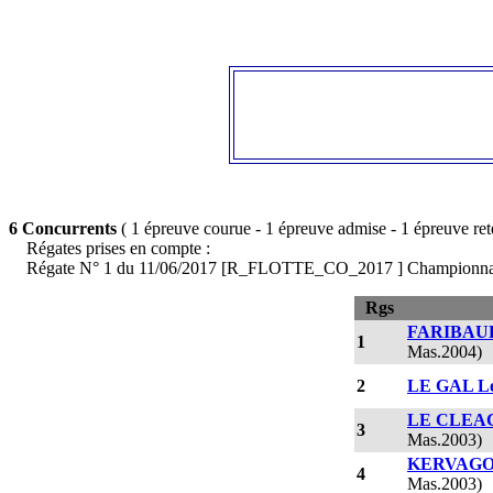
6 Concurrents
( 1 épreuve courue - 1 épreuve admise - 1 épreuve re
Régates prises en compte :
Régate N° 1 du 11/06/2017 [R_FLOTTE_CO_2017 ] Championnat de B
Rgs
FARIBAUL
1
Mas.2004)
2
LE GAL L
LE CLEAC
3
Mas.2003)
KERVAGOR
4
Mas.2003)