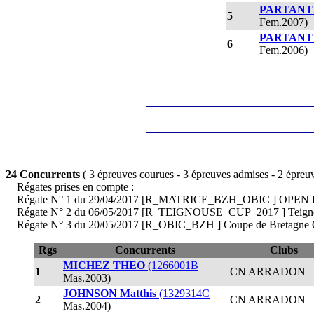
PARTANT 
5
Fem.2007)
PARTANT 
6
Fem.2006)
24 Concurrents
( 3 épreuves courues - 3 épreuves admises - 2 épreuv
Régates prises en compte :
Régate N° 1 du 29/04/2017 [R_MATRICE_BZH_OBIC ] OPEN
Régate N° 2 du 06/05/2017 [R_TEIGNOUSE_CUP_2017 ] Teignouse's C
Régate N° 3 du 20/05/2017 [R_OBIC_BZH ] Coupe de Bretagne Op
Rgs
Concurrents
Clubs
MICHEZ THEO
(1266001B
1
CN ARRADON
Mas.2003)
JOHNSON Matthis
(1329314C
2
CN ARRADON
Mas.2004)