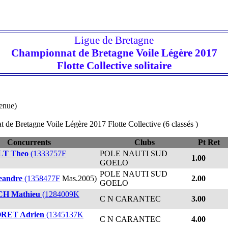
Ligue de Bretagne
Championnat de Bretagne Voile Légère 2017
Flotte Collective solitaire
tenue)
retagne Voile Légère 2017 Flotte Collective (6 classés )
Concurrents
Clubs
Pt Ret
T Theo
(1333757F
POLE NAUTI SUD
1.00
GOELO
POLE NAUTI SUD
eandre
(1358477F
Mas.2005)
2.00
GOELO
H Mathieu
(1284009K
C N CARANTEC
3.00
ET Adrien
(1345137K
C N CARANTEC
4.00