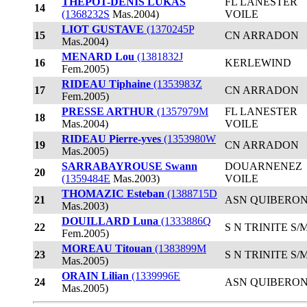
THEPOT-DENIS LUKAS
FL LANESTER
14
(1368232S
Mas.2004)
VOILE
LIOT GUSTAVE
(1370245P
15
CN ARRADON
Mas.2004)
MENARD Lou
(1381832J
16
KERLEWIND
Fem.2005)
RIDEAU Tiphaine
(1353983Z
17
CN ARRADON
Fem.2005)
PRESSE ARTHUR
(1357979M
FL LANESTER
18
Mas.2004)
VOILE
RIDEAU Pierre-yves
(1353980W
19
CN ARRADON
Mas.2005)
SARRABAYROUSE Swann
DOUARNENEZ
20
(1359484E
Mas.2003)
VOILE
THOMAZIC Esteban
(1388715D
21
ASN QUIBERO
Mas.2003)
DOUILLARD Luna
(1333886Q
22
S N TRINITE S/
Fem.2005)
MOREAU Titouan
(1383899M
23
S N TRINITE S/
Mas.2005)
ORAIN Lilian
(1339996E
24
ASN QUIBERO
Mas.2005)