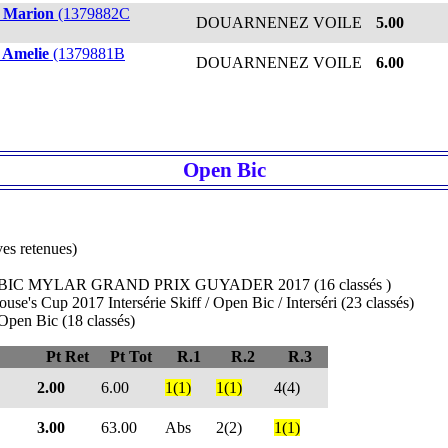
Marion
(1379882C
DOUARNENEZ VOILE
5.00
Amelie
(1379881B
DOUARNENEZ VOILE
6.00
Open Bic
es retenues)
 BIC MYLAR GRAND PRIX GUYADER 2017 (16 classés )
up 2017 Intersérie Skiff / Open Bic / Interséri (23 classés)
en Bic (18 classés)
Pt Ret
Pt Tot
R.1
R.2
R.3
2.00
6.00
1(1)
1(1)
4(4)
3.00
63.00
Abs
2(2)
1(1)