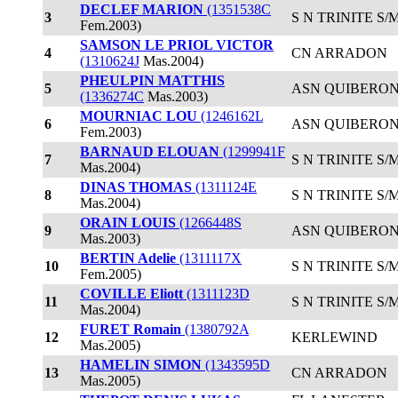
DECLEF MARION
(1351538C
3
S N TRINITE S/
Fem.2003)
SAMSON LE PRIOL VICTOR
4
CN ARRADON
(1310624J
Mas.2004)
PHEULPIN MATTHIS
5
ASN QUIBERO
(1336274C
Mas.2003)
MOURNIAC LOU
(1246162L
6
ASN QUIBERO
Fem.2003)
BARNAUD ELOUAN
(1299941F
7
S N TRINITE S/
Mas.2004)
DINAS THOMAS
(1311124E
8
S N TRINITE S/
Mas.2004)
ORAIN LOUIS
(1266448S
9
ASN QUIBERO
Mas.2003)
BERTIN Adelie
(1311117X
10
S N TRINITE S/
Fem.2005)
COVILLE Eliott
(1311123D
11
S N TRINITE S/
Mas.2004)
FURET Romain
(1380792A
12
KERLEWIND
Mas.2005)
HAMELIN SIMON
(1343595D
13
CN ARRADON
Mas.2005)