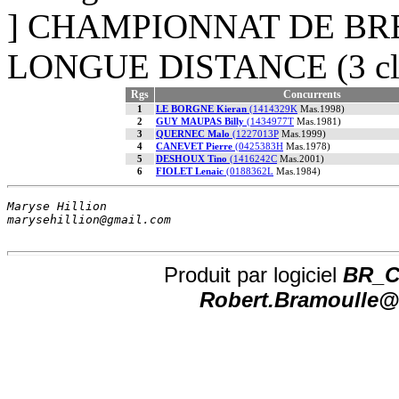
] CHAMPIONNAT DE B
LONGUE DISTANCE (3 cla
Rgs
Concurrents
1
LE BORGNE Kieran
(1414329K
Mas.1998)
2
GUY MAUPAS Billy
(1434977T
Mas.1981)
3
QUERNEC Malo
(1227013P
Mas.1999)
4
CANEVET Pierre
(0425383H
Mas.1978)
5
DESHOUX Tino
(1416242C
Mas.2001)
6
FIOLET Lenaic
(0188362L
Mas.1984)
Maryse Hillion                          
marysehillion@gmail.com                 
Produit par logiciel
BR_CH
Robert.Bramoulle@n