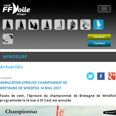
Intranet
Contact
Toggle
navigat
Intranet
Contact
WINDSURF
Actualités
13/05/2017
ANNULATION EPREUVE CHAMPIONNAT DE
BRETAGNE DE WINDFOIL 14 MAIL 2017
Faute de vent, l'épreuve du championnat de Bretagne de Windfoil
programmée le 14 mai à St Cast est annulée.