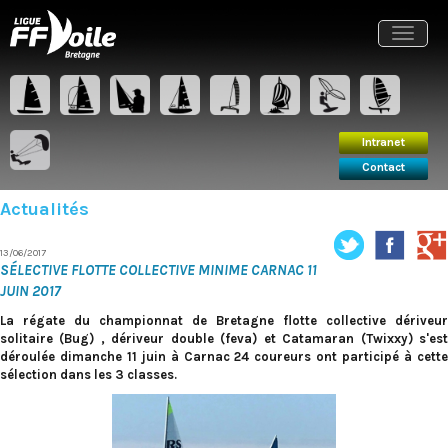
Intranet
Contact
Toggle
navigat
Intranet
Contact
Actualités
13/06/2017
SÉLECTIVE FLOTTE COLLECTIVE MINIME CARNAC 11
JUIN 2017
La régate du championnat de Bretagne flotte collective dériveur
solitaire (Bug) , dériveur double (feva) et Catamaran (Twixxy) s'est
déroulée dimanche 11 juin à Carnac 24 coureurs ont participé à cette
sélection dans les 3 classes.