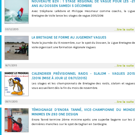
NOUVEAUTÉ BZH : 1 STAGE RÉGIONAL DE VAGUE POUR LES -21
ANS AU DOSSEN SAMEDI 5 DÉCEMBRE
Avec Stéphane Lefebvre et Philippe Mesmeur comme coachs, la Ligue
Bretagne de Voile lance les stages de vague 2015/2016
03/12/2015
...lire la suite
LA BRETAGNE SE FORME AU JUGEMENT VAGUES
Toute la journée du 15 novembre, sur le spot du Dossen, la Ligue Bretagne de
voile organisait une formation régionale Vagues
16/11/2015
...lire la suite
CALENDRIER PRÉVISIONNEL RAIDS - SLALOM - VAGUES 2015
/2016 (MISE À JOUR LE 09/11/2015)
Les stages et les championnats de Bretagne des raids, slalom et vagues
vous accueillent dès la fin du mois de novembre.
09/11/2015
...lire la suite
TÉMOIGNAGE D'ENORA TANNÉ, VICE-CHAMPIONNE DU MONDE
MINIMES EN 293 ONE DESIGN
Enora Tanné termine 2ème minime après une superbe bagarre sur les 2
dernières manches sur le spot de Cagliari en Sardaigne.