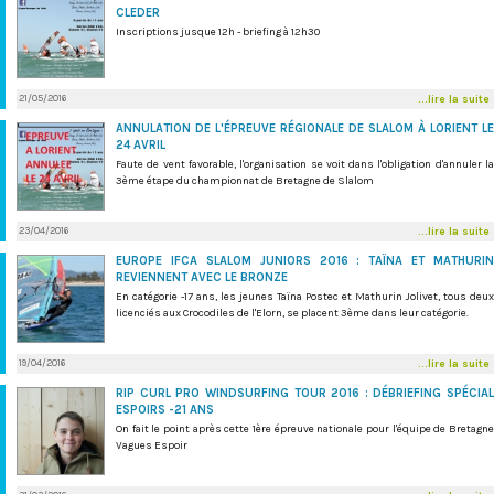
CLEDER
Inscriptions jusque 12h - briefing à 12h30
21/05/2016
...lire la suite
ANNULATION DE L'ÉPREUVE RÉGIONALE DE SLALOM À LORIENT LE
24 AVRIL
Faute de vent favorable, l'organisation se voit dans l'obligation d'annuler la
3ème étape du championnat de Bretagne de Slalom
23/04/2016
...lire la suite
EUROPE IFCA SLALOM JUNIORS 2016 : TAÏNA ET MATHURIN
REVIENNENT AVEC LE BRONZE
En catégorie -17 ans, les jeunes Taïna Postec et Mathurin Jolivet, tous deux
licenciés aux Crocodiles de l'Elorn, se placent 3ème dans leur catégorie.
19/04/2016
...lire la suite
RIP CURL PRO WINDSURFING TOUR 2016 : DÉBRIEFING SPÉCIAL
ESPOIRS -21 ANS
On fait le point après cette 1ère épreuve nationale pour l'équipe de Bretagne
Vagues Espoir