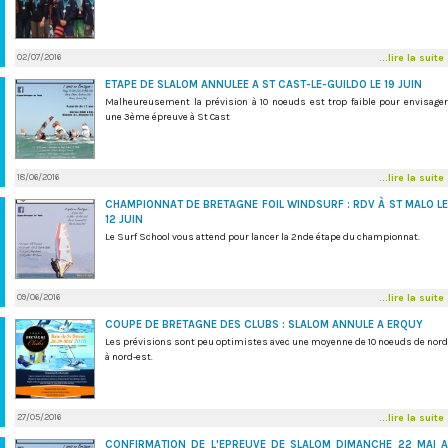
02/07/2016
...lire la suite
ETAPE DE SLALOM ANNULEE A ST CAST-LE-GUILDO LE 19 JUIN
Malheureusement la prévision à 10 noeuds est trop faible pour envisager
une 3ème épreuve à St Cast
18/06/2016
...lire la suite
CHAMPIONNAT DE BRETAGNE FOIL WINDSURF : RDV À ST MALO LE
12 JUIN
Le Surf School vous attend pour lancer la 2nde étape du championnat.
09/06/2016
...lire la suite
COUPE DE BRETAGNE DES CLUBS : SLALOM ANNULE A ERQUY
Les prévisions sont peu optimistes avec une moyenne de 10 noeuds de nord
à nord-est.
27/05/2016
...lire la suite
CONFIRMATION DE L'EPREUVE DE SLALOM DIMANCHE 22 MAI A