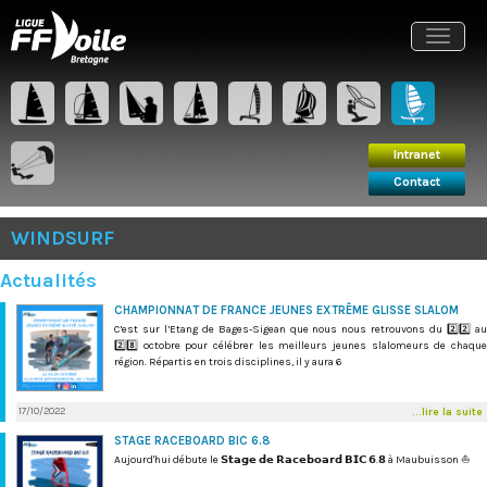
Intranet
Contact
Toggle
navigat
Intranet
Contact
WINDSURF
Actualités
CHAMPIONNAT DE FRANCE JEUNES EXTRÊME GLISSE SLALOM
C’est sur l’Etang de Bages-Sigean que nous nous retrouvons du 2️⃣2️⃣ au
2️⃣8️⃣ octobre pour célébrer les meilleurs jeunes slalomeurs de chaque
région. Répartis en trois disciplines, il y aura 6
17/10/2022
...lire la suite
STAGE RACEBOARD BIC 6.8
Aujourd'hui débute le 𝗦𝘁𝗮𝗴𝗲 𝗱𝗲 𝗥𝗮𝗰𝗲𝗯𝗼𝗮𝗿𝗱 𝗕𝗜𝗖 𝟲.𝟴 à Maubuisson ⛵️