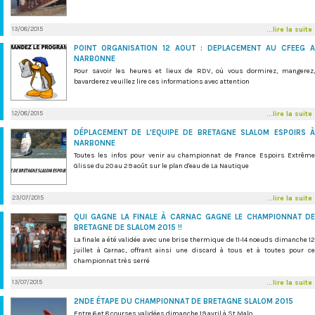
13/08/2015
...lire la suite
POINT ORGANISATION 12 AOUT : DEPLACEMENT AU CFEEG A
NARBONNE
Pour savoir les heures et lieux de RDV, où vous dormirez, mangerez,
bavarderez veuillez lire ces informations avec attention
12/08/2015
...lire la suite
DÉPLACEMENT DE L'EQUIPE DE BRETAGNE SLALOM ESPOIRS À
NARBONNE
Toutes les infos pour venir au championnat de France Espoirs Extrême
Glisse du 20 au 29 août sur le plan d'eau de La Nautique
23/07/2015
...lire la suite
QUI GAGNE LA FINALE À CARNAC GAGNE LE CHAMPIONNAT DE
BRETAGNE DE SLALOM 2015 !!
La finale a été validée avec une brise thermique de 11-14 noeuds dimanche 12
juillet à Carnac, offrant ainsi une discard à tous et à toutes pour ce
championnat très serré
13/07/2015
...lire la suite
2NDE ÉTAPE DU CHAMPIONNAT DE BRETAGNE SLALOM 2015
Entre 6 et 8 courses validées dimanche 19 avril à St Malo