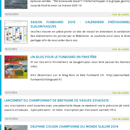
épreuve validée : "702 émeraude Wave"!! Il fallait échapper à la grippe, gastro,
coup de froid et avoir sa licence 2015 ! 15
02/02/2015
...lire la suite
SAISON FUNBOARD 2015 : CALENDRIER PRÉVISIONNEL
SLALOM/VAGUES
Veuillez trouver en pièce-jointe un doc de travail en attendant la validation
des événements en janvier par la fédération. Je souhaite ainsi vous le faire
partager afin de vous aider dans vos
16/12/2014
...lire la suite
UN BLOG POUR LE FUNBOARD EN FINISTÈRE
Et oui nos amis finistériens se bougent pour vous faire passer les bonnes
infos.
RDV désormais sur le Blog Penn Ar Bed Funboard 29 : http://pennarbed-
funboard29.blogspot.fr/
15/12/2014
...lire la suite
LANCEMENT DU CHAMPIONNAT DE BRETAGNE DE VAGUES 2014/2015
Les inscriptions sont ouvertes avec une potentielle étape ce weekend vue la prévision de nord-
ouest à 25 noeuds. Spot préssenti : St Malo Inscription par mail avant samedi 17h à
03/12/2014
...lire la suite
DELPHINE COUSIN CHAMPIONNE DU MONDE SLALOM 2014