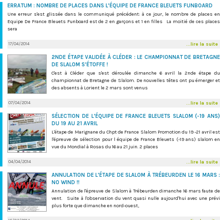
ERRATUM : NOMBRE DE PLACES DANS L'ÉQUIPE DE FRANCE BLEUETS FUNBOARD
Une erreur s'est glissée dans le communiqué précédent: à ce jour, le nombre de places en
Equipe De France Bleuets Funboard est de 2 en garçons et 1 en filles La moitié de ces places
sera
17/04/2014
...lire la suite
2NDE ÉTAPE VALIDÉE À CLÉDER : LE CHAMPIONNAT DE BRETAGNE
DE SLALOM S'ÉTOFFE !
C'est à Cléder que s'est déroulée dimanche 6 avril la 2nde étape du
championnat de Bretagne de Slalom. De nouvelles têtes ont pu émerger et
des absents à Lorient le 2 mars sont venus
07/04/2014
...lire la suite
SÉLECTION DE L'ÉQUIPE DE FRANCE BLEUETS SLALOM (-19 ANS)
DU 19 AU 21 AVRIL
L'étape de Marignane du Chpt de France Slalom Promotion du 19 -21 avril est
l'épreuve de sélection pour l équipe de France Bleuets (-19 ans) slalom en
vue du Mondial à Rosas du 16 au 21 juin. 2 places
04/04/2014
...lire la suite
ANNULATION DE L'ÉTAPE DE SLALOM À TRÉBEURDEN LE 16 MARS :
NO WIND !!
Annulation de l'épreuve de Slalom à Trébeurden dimanche 16 mars faute de
vent. Suite à l'observation du vent quasi nulle aujourd'hui avec une prévi
plus forte que dimanche en nord-ouest,