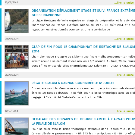
19/08/2014
...lire la suite
ORGANISATION DÉPLACEMENT STAGE ET SUIVI FRANCE EXTRÊME
GLISSE NARBONNE
La Ligue Bretagne de Voile organise un stage de préparation et le suivi du
Championnat de France Extrême Glisse, du 21 au 30 août 2014, afin de
regrouper les sélectionnés pour construire la cohésion de
23/07/2014
...lire la suite
CLAP DE FIN POUR LE CHAMPIONNAT DE BRETAGNE DE SLALOM
2014
Championnat de Bretagne de Slalom : une finale malheureusement annulée
avec 11 noeuds seulement et des molles à 8/9 noeuds. Au final, 73 coureurs
dont 5 filles ont participé au championnat 2014, dont 19 RRD 120, 18 F31, 17 F42
22/07/2014
...lire la suite
RÉGATE SLALOM À CARNAC CONFIRMÉE LE 12 JUILLET
Et oui cela semble s'annoncer encore meilleur que prévu donc cela devrait
être 16- 20 noeuds d'OUEST = parfait pour la brise thermique avec un ciel
dégagé. RDV au Yacht Club de Carnac entre 11h et 13h
12/07/2014
...lire la suite
DÉCALAGE DES HORAIRES DE COURSE SAMEDI À CARNAC POUR
LA FINALE DE SLALOM
Pour se caler avec la brise thermique attendue dans l'après-midi, le YC
Carnac décale le programme : - 11h à 13 h : inscriptions - 13h30 : briefing