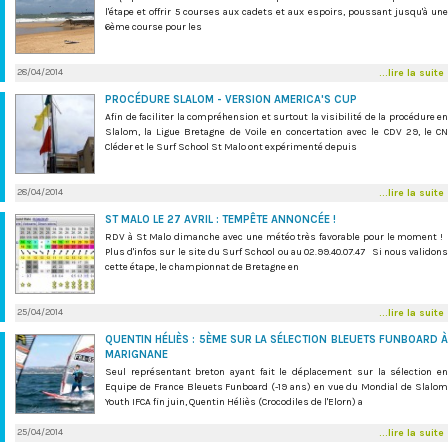
l'étape et offrir 5 courses aux cadets et aux espoirs, poussant jusqu'à une
6ème course pour les
28/04/2014
...lire la suite
PROCÉDURE SLALOM - VERSION AMERICA'S CUP
Afin de faciliter la compréhension et surtout la visibilité de la procédure en
Slalom, la Ligue Bretagne de Voile en concertation avec le CDV 29, le CN
Cléder et le Surf School St Malo ont expérimenté depuis
28/04/2014
...lire la suite
ST MALO LE 27 AVRIL : TEMPÊTE ANNONCÉE !
RDV à St Malo dimanche avec une météo très favorable pour le moment !
Plus d'infos sur le site du Surf School ou au 02.99.40.07.47 Si nous validons
cette étape, le championnat de Bretagne en
25/04/2014
...lire la suite
QUENTIN HÉLIÈS : 5ÈME SUR LA SÉLECTION BLEUETS FUNBOARD À
MARIGNANE
Seul représentant breton ayant fait le déplacement sur la sélection en
Equipe de France Bleuets Funboard (-19 ans) en vue du Mondial de Slalom
Youth IFCA fin juin, Quentin Héliès (Crocodiles de l'Elorn) a
25/04/2014
...lire la suite