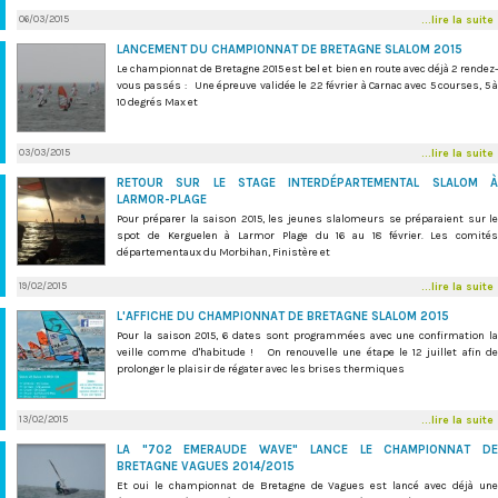
06/03/2015
...lire la suite
LANCEMENT DU CHAMPIONNAT DE BRETAGNE SLALOM 2015
Le championnat de Bretagne 2015 est bel et bien en route avec déjà 2 rendez-
vous passés : Une épreuve validée le 22 février à Carnac avec 5 courses, 5 à
10 degrés Max et
03/03/2015
...lire la suite
RETOUR SUR LE STAGE INTERDÉPARTEMENTAL SLALOM À
LARMOR-PLAGE
Pour préparer la saison 2015, les jeunes slalomeurs se préparaient sur le
spot de Kerguelen à Larmor Plage du 16 au 18 février. Les comités
départementaux du Morbihan, Finistère et
19/02/2015
...lire la suite
L'AFFICHE DU CHAMPIONNAT DE BRETAGNE SLALOM 2015
Pour la saison 2015, 6 dates sont programmées avec une confirmation la
veille comme d'habitude ! On renouvelle une étape le 12 juillet afin de
prolonger le plaisir de régater avec les brises thermiques
13/02/2015
...lire la suite
LA "702 EMERAUDE WAVE" LANCE LE CHAMPIONNAT DE
BRETAGNE VAGUES 2014/2015
Et oui le championnat de Bretagne de Vagues est lancé avec déjà une