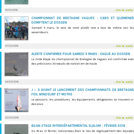
16/03/2016
...lire la suite
CHAMPIONNAT DE BRETAGNE VAGUES : CARO ET QUEMENER
DOMPTENT LE DOSSEN
Samedi 5 mars, le vent de nord plutôt rare a tout de même ravi les
waverideurs.
07/03/2016
...lire la suite
ALERTE CONFIRMEE POUR SAMEDI 5 MARS : VAGUE AU DOSSEN
La 2nde étape du championnat de Bretagne de Vagues est confirmée avec
des prévisions 30 nœuds de nord et 4m de houle.
04/03/2016
...lire la suite
J – 3 AVANT LE LANCEMENT DES CHAMPIONNATS DE BRETAGNE
FOIL WINDSURF ET MOTHS
Le parcours, les procédures, les équipements obligatoires se trouvent ci-
dessous
03/03/2016
...lire la suite
BILAN STAGE INTERDÉPARTEMENTAL SLALOM - FÉVRIER 2016
Du 18 au 21 février, Concarneau était le lieu de regroupement des équipes