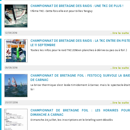
CHAMPIONNAT DE BRETAGNE DES RAIDS : UNE TKC DE PLUS !
17ème TKC - Cette fois elle est pour Gilles Tanguy
12/09/2016
...lire la suite
CHAMPIONNAT DE BRETAGNE DES RAIDS : LA TKC ENTRE EN PISTE
LE 11 SEPTEMBRE
Toutes les infos pour le raid TKC 2016 en planches à dérive ou pas ou à foil :)
09/09/2016
...lire la suite
CHAMPIONNAT DE BRETAGNE FOIL : FESTOCQ SURVOLE LA BAIE
DE CARNAC
La brise thermique s'est levée timidement à Carnac mais le spectacle était
là !
25/07/2016
...lire la suite
CHAMPIONNAT DE BRETAGNE FOIL : LES HORAIRES POUR
DIMANCHE A CARNAC
Dimanche 24 juillet, les inscriptions et le briefing sont décalés