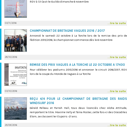
RDV à St Cast-le-Guildo dimanche 6 novembre
03/11/2016
...lire la suite
CHAMPIONNAT DE BRETAGNE VAGUES 2016 / 2017
Annoncé le samedi 22 octobre à La Torche lors de la remise des prix de
l'édition 2015/2016, le championnat commence dès le 6 novembre
28/10/2016
...lire la suite
REMISE DES PRIX VAGUES A LA TORCHE LE 22 OCTOBRE A 17H30
Pour célébrer les podiums 2015/2016 et annoncer le circuit 2016/2017, RDV
lors de la coupe du Monde de Vagues à La Torche
03/10/2016
...lire la suite
REÇU 4/4 POUR LE CHAMPIONNAT DE BRETAGNE DES RAIDS
WINDSURF 2016
Gérald Pelleau et Farrah Hall, tous deux licenciés chez Aloha Attitude,
remportent le titre. Maxime Velly et Taïna Postec, cette fois-ci des Crocodiles
Elorn, se classent 1er Espoirs -21 ans.
29/09/2016
...lire la suite