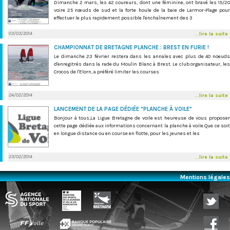
Dimanche 2 mars, les 42 coureurs, dont une féminine, ont bravé les 15/20
voire 25 nœuds de sud et la forte houle de la baie de Larmor-Plage pour
effectuer le plus rapidement possible l'enchaînement des 3
03/03/2014
...lire la suite
CHAMPIONNAT DE BRETAGNE PLANCHE : BREST EN FURIE !
Le dimanche 23 février restera dans les annales avec plus de 40 noeuds
d'enregitrés dans la rade du Moulin Blanc à Brest. Le club organisateur, les
Crocos de l'Elorn, a préféré limiter les courses
24/02/2014
...lire la suite
LANCEMENT DE LA PAGE DÉDIÉE "PLANCHE À VOILE"
Bonjour à tous,La Ligue Bretagne de voile est heureuse de vous proposer
cette page dédiée aux informations concernant la planche à voile.Que ce soit
en longue distance ou en course en flotte, pour les jeunes et les
23/02/2014
...lire la suite
Mentions légales