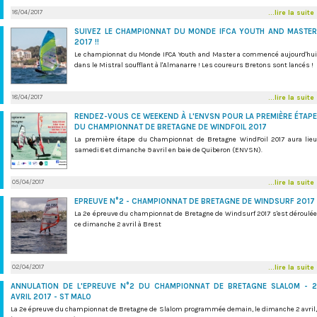
18/04/2017
...lire la suite
SUIVEZ LE CHAMPIONNAT DU MONDE IFCA YOUTH AND MASTER
2017 !!
Le championnat du Monde IFCA Youth and Master a commencé aujourd'hui
dans le Mistral soufflant à l'Almanarre ! Les coureurs Bretons sont lancés !
18/04/2017
...lire la suite
RENDEZ-VOUS CE WEEKEND À L'ENVSN POUR LA PREMIÈRE ÉTAPE
DU CHAMPIONNAT DE BRETAGNE DE WINDFOIL 2017
La première étape du Championnat de Bretagne WindFoil 2017 aura lieu
samedi 8 et dimanche 9 avril en baie de Quiberon (ENVSN).
05/04/2017
...lire la suite
EPREUVE N°2 - CHAMPIONNAT DE BRETAGNE DE WINDSURF 2017
La 2e épreuve du championnat de Bretagne de Windsurf 2017 s'est déroulée
ce dimanche 2 avril à Brest
02/04/2017
...lire la suite
ANNULATION DE L'EPREUVE N°2 DU CHAMPIONNAT DE BRETAGNE SLALOM - 2
AVRIL 2017 - ST MALO
La 2e épreuve du championnat de Bretagne de Slalom programmée demain, le dimanche 2 avril,