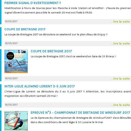
PREMIER SIGNAL D'AVERTISSEMENT !!
Modification à l'Avis de Course pour les Planche à Voile Slalom et WindFoil : L'heure du premier
signal d'avertissement possible le samedi 20 mai est fixée à 11h30.
19/05/2017
...lire la suite
COUPE DE BRETAGNE 2017
La coupe de Bretagne 2017 se déroulera ce weekend sur le plan d'eau de Erquy !!
18/05/2017
...lire la suite
COUPE DE BRETAGNE 2017
La coupe de Bretagne 2017, c'est ce weekend en baie de St Brieuc !
18/05/2017
...lire la suite
INTER-LIGUE ALOWIND LORIENT 3-5 JUIN 2017
L'inter-Ligue de Lorient se déroulera du 3 au 5 juin 2017 !! Attention, les inscriptions avant
majoration se clôturent samedi 20 mai !
18/05/2017
...lire la suite
EPREUVE N°3 - CHAMPIONNAT DE BRETAGNE DE WINDSURF 2017
La 3e épreuve du championnat de Bretagne de Windsurf 2017 s'est déroulée
dans des conditions de vent léger à St Lunaire le 14 mai