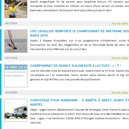
Quelle magnifique fin de saison pour Delphine Cousin (YC carnac) qui
remporte le titre mondial en Slalom au cours d'une saison où toutes les
épreuves comptaient (la discard n'est possible qu'à partir de 4
24/11/2014
...lire la suite
LOÏC LEGALLOIS REMPORTE LE CHAMPIONNAT DE BRETAGNE DES
RAIDS 2014
Après 2 étapes disputées sur 4 au programme initialement, suite à
l'annulation du raid des Mégalithes et de la Transrade faute de vent, le
classement s'est effectué sur le cumul des
03/11/2014
...lire la suite
CHAMPIONNAT DE FRANCE SLALOM ELITE À LOCTUDY : J - 7 !
Une fin d'année riche en événements avec notamment le CF Elite Slalom du
29 octobre au 1 er novembre. Venez tenter votre chance parmi le top 32
garçons et top 16 filles sur une journée de qualification
22/10/2014
...lire la suite
CONVOYAGE POUR NARBONNE : 3 ARRÊTS À BREST, AURAY ET
NANTES
Objet : organisation déplacement Equipe de Bretagne Chpt France Espoirs
Extrême Glisse 2014JEUDI 21 AOUT. RDV Brest 8h avec Eric 0637959602 et un
Zod : Ligue, 1 rue Kerbriant 29200 BRESTFourgon 9 places4 coureurs : Yann,
Samuel,