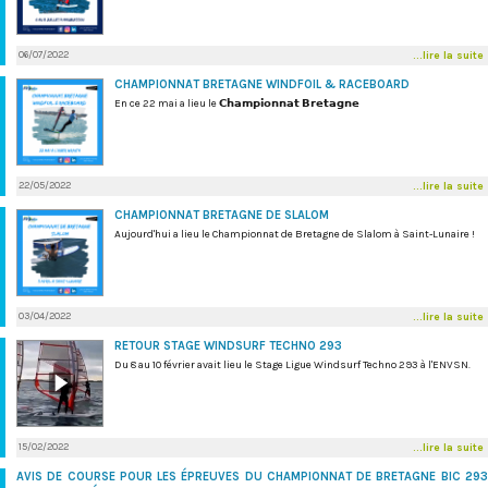
06/07/2022
...lire la suite
CHAMPIONNAT BRETAGNE WINDFOIL & RACEBOARD
En ce 22 mai a lieu le 𝗖𝗵𝗮𝗺𝗽𝗶𝗼𝗻𝗻𝗮𝘁 𝗕𝗿𝗲𝘁𝗮𝗴𝗻𝗲
22/05/2022
...lire la suite
CHAMPIONNAT BRETAGNE DE SLALOM
Aujourd'hui a lieu le Championnat de Bretagne de Slalom à Saint-Lunaire !
03/04/2022
...lire la suite
RETOUR STAGE WINDSURF TECHNO 293
Du 8 au 10 février avait lieu le Stage Ligue Windsurf Techno 293 à l'ENVSN.
15/02/2022
...lire la suite
AVIS DE COURSE POUR LES ÉPREUVES DU CHAMPIONNAT DE BRETAGNE BIC 293