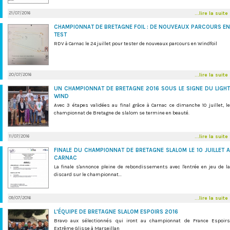
21/07/2016
...lire la suite
CHAMPIONNAT DE BRETAGNE FOIL : DE NOUVEAUX PARCOURS EN
TEST
RDV à Carnac le 24 juillet pour tester de nouveaux parcours en Windfoil
20/07/2016
...lire la suite
UN CHAMPIONNAT DE BRETAGNE 2016 SOUS LE SIGNE DU LIGHT
WIND
Avec 3 étapes validées au final grâce à Carnac ce dimanche 10 juillet, le
championnat de Bretagne de slalom se termine en beauté.
11/07/2016
...lire la suite
FINALE DU CHAMPIONNAT DE BRETAGNE SLALOM LE 10 JUILLET A
CARNAC
La finale s'annonce pleine de rebondissements avec l'entrée en jeu de la
discard sur le championnat...
09/07/2016
...lire la suite
L'ÉQUIPE DE BRETAGNE SLALOM ESPOIRS 2016
Bravo aux sélectionnés qui iront au championnat de France Espoirs
Extrême Glisse à Marseillan