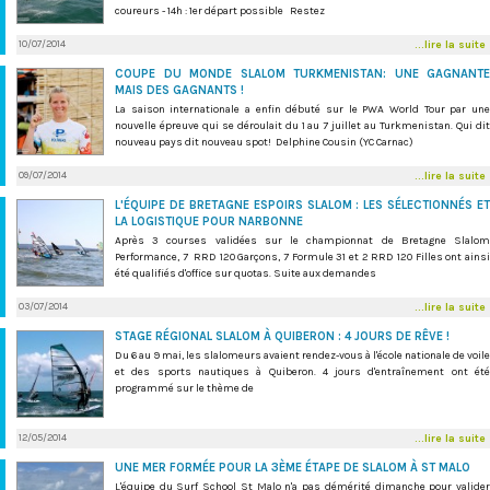
coureurs - 14h : 1er départ possible Restez
10/07/2014
...lire la suite
COUPE DU MONDE SLALOM TURKMENISTAN: UNE GAGNANTE
MAIS DES GAGNANTS !
La saison internationale a enfin débuté sur le PWA World Tour par une
nouvelle épreuve qui se déroulait du 1 au 7 juillet au Turkmenistan. Qui dit
nouveau pays dit nouveau spot! Delphine Cousin (YC Carnac)
09/07/2014
...lire la suite
L'ÉQUIPE DE BRETAGNE ESPOIRS SLALOM : LES SÉLECTIONNÉS ET
LA LOGISTIQUE POUR NARBONNE
Après 3 courses validées sur le championnat de Bretagne Slalom
Performance, 7 RRD 120 Garçons, 7 Formule 31 et 2 RRD 120 Filles ont ainsi
été qualifiés d'office sur quotas. Suite aux demandes
03/07/2014
...lire la suite
STAGE RÉGIONAL SLALOM À QUIBERON : 4 JOURS DE RÊVE !
Du 6 au 9 mai, les slalomeurs avaient rendez-vous à l'école nationale de voile
et des sports nautiques à Quiberon. 4 jours d'entraînement ont été
programmé sur le thème de
12/05/2014
...lire la suite
UNE MER FORMÉE POUR LA 3ÈME ÉTAPE DE SLALOM À ST MALO
L'équipe du Surf School St Malo n'a pas démérité dimanche pour valider