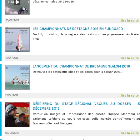
départementales 35, 29 et 56
29/02/2016
...lire la suite
LES CHAMPIONNATS DE BRETAGNE 2016 EN FUNBOARD
Du foil, du slalom, de la vague et des raids sont au programme dès février
2016
15/01/2016
...lire la suite
LANCEMENT DU CHAMPIONNAT DE BRETAGNE SLALOM 2016
Retrouvez les dates officielles et les spots pour la saison 2016...
12/01/2016
...lire la suite
DÉBRIEFING DU STAGE RÉGIONAL VAGUES AU DOSSEN - 5
DÉCEMBRE 2015
Retour en images et impressions des coachs Philippe Mesmeur et
Stéphane Lefebvre au cours de cette belle journée d'entraînement au
Dossen - côte nord Bretagne
07/12/2015
...lire la suite