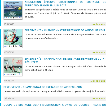
ANNULATION ÉPREUVE CHAMPIONNAT DE BRETAGNE DE
FUNBOARD SLALOM 18 JUIN 2017
En raison des prévisions météo nous annonçant un vent très faible dans la
journée de Dimanche 18 juin à St Cast, l'épreuve de Slalom prévue est
annulée.
17/06/2017
...lire la suite
EPREUVE N°5 - CHAMPIONNAT DE BRETAGNE DE WINDSURF 2017
La 5e et dernière épreuve du Championnat de Bretagne Windsurf 2017 aura
lieu ce dimanche à Trebeurden.
17/06/2017
...lire la suite
EPREUVE N°3 - CHAMPIONNAT DE BRETAGNE DE WINDFOIL 2017 -
RÉSULTATS
La 3e épreuve du championnat de Bretagne Windfoil s'est déroulée le
dimanche 11 juin à St Malo
12/06/2017
...lire la suite
EPREUVE N°3 - CHAMPIONNAT DE BRETAGNE DE WINDFOIL 2017
La 3e épreuve du championnat de Bretagne de Windfoil 2017 est programmée le 11 juin à St Malo
01/06/2017
...lire la suite
COUPE DE BRETAGNE 2017 : MODIFICATION À L'AVIS DE COURSE - HEURE DU