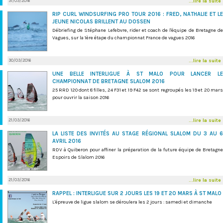
31/03/2016
...lire la suite
RIP CURL WINDSURFING PRO TOUR 2016 : FRED, NATHALIE ET LE
JEUNE NICOLAS BRILLENT AU DOSSEN
Débriefing de Stéphane Lefebvre, rider et coach de l'équipe de Bretagne de
Vagues, sur la 1ère étape du championnat France de vagues 2016
30/03/2016
...lire la suite
UNE BELLE INTERLIGUE À ST MALO POUR LANCER LE
CHAMPIONNAT DE BRETAGNE SLALOM 2016
25 RRD 120 dont 8 filles, 24 F31 et 19 F42 se sont regroupés les 19 et 20 mars
pour ouvrir la saison 2016
21/03/2016
...lire la suite
LA LISTE DES INVITÉS AU STAGE RÉGIONAL SLALOM DU 3 AU 6
AVRIL 2016
RDV à Quiberon pour affiner la préparation de la future équipe de Bretagne
Espoirs de Slalom 2016
21/03/2016
...lire la suite
RAPPEL : INTERLIGUE SUR 2 JOURS LES 19 ET 20 MARS À ST MALO
L'épreuve de ligue slalom se déroulera les 2 jours : samedi et dimanche