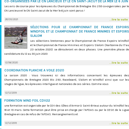
CO-ORGANISÉES PAR LE CN LANCIEUX ET LE CN SAINT-JACUT DE LA MER LE 6 JUIN
Les avis de course pour les épreuves du Championnat de Bretagne Bic 293 co-organisées par le
CN Lancieux et le CN Saint-Jacut de la Mer le 6 juin sont parus !
28/05/2021
...lire la suite
SÉLECTIONS POUR LE CHAMPIONNAT DE FRANCE ESPOIRS
WINDFOIL ET LE CHAMPIONNAT DE FRANCE MINIMES ET ESPOIRS
SLALOM
Les sélections bretonnes pour le Championnat de France Espoirs Windfoil
et le Championnat de France Minimes et Espoirs Slalom (Narbonne du 17 au
23 octobre 2020) se dérouleront en deux phases. Une première phase de
candidature du 12 au 30 juin 2020
12/06/2020
...lire la suite
COORDINATION PLANCHE A VOILE 2020
La saison 2020 : Vous trouverez ici des informations concernant les épreuves des
Championnats de Bretagne 2020 Bic 293, Raceboard, Slalom et Windfoil ainsi que sur les
stages de ligue, les épreuves interligue et nationales de ces séries. Comme vous
12/12/2019
...lire la suite
FORMATION WIND FOIL CDV22
une formation est organisée par le CDV des Côtes d’Armor à Saint-Brieuc autour du Windfoil les
18 et 19 mars. Cette formation peut être prise en charge par l’AFDAS ou par le CESE de la Ligue
Bretagne en cas de refus de l’AFDAS. Renseignements et
12/12/2019
...lire la suite