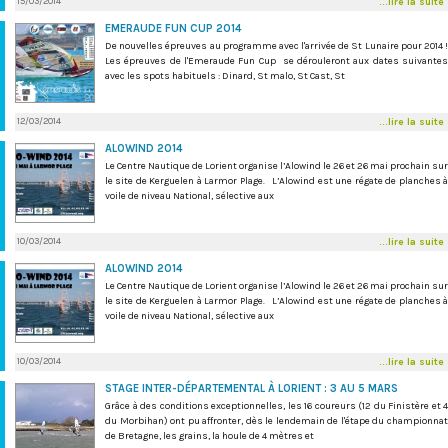
15/03/2014
...lire la suite
EMERAUDE FUN CUP 2014
De nouvelles épreuves au programme avec l'arrivée de St Lunaire pour 2014 !
Les épreuves de l'Emeraude Fun Cup se dérouleront aux dates suivantes
avec les spots habituels : Dinard, St malo, St Cast, St
12/03/2014
...lire la suite
ALOWIND 2014
Le Centre Nautique de Lorient organise l’Alowind le 26 et 26 mai prochain sur
le site de Kerguelen à Larmor Plage. L’Alowind est une régate de planches à
voile de niveau National, sélective aux
10/03/2014
...lire la suite
ALOWIND 2014
Le Centre Nautique de Lorient organise l’Alowind le 26 et 26 mai prochain sur
le site de Kerguelen à Larmor Plage. L’Alowind est une régate de planches à
voile de niveau National, sélective aux
10/03/2014
...lire la suite
STAGE INTER-DÉPARTEMENTAL À LORIENT : 3 AU 5 MARS
Grâce à des conditions exceptionnelles, les 16 coureurs (12 du Finistère et 4
du Morbihan) ont pu affronter, dès le lendemain de l'étape du championnat
de Bretagne, les grains, la houle de 4 mètres et