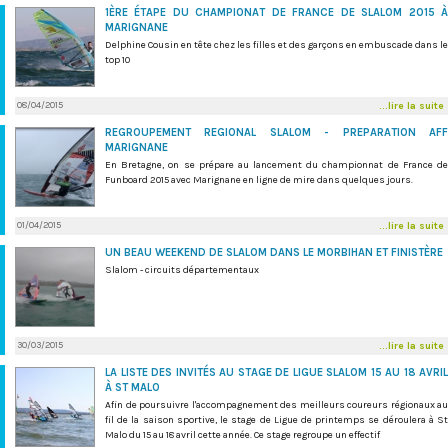
1ÈRE ÉTAPE DU CHAMPIONAT DE FRANCE DE SLALOM 2015 À
MARIGNANE
Delphine Cousin en tête chez les filles et des garçons en embuscade dans le
top 10
08/04/2015
...lire la suite
REGROUPEMENT REGIONAL SLALOM - PREPARATION AFF
MARIGNANE
En Bretagne, on se prépare au lancement du championnat de France de
Funboard 2015 avec Marignane en ligne de mire dans quelques jours.
01/04/2015
...lire la suite
UN BEAU WEEKEND DE SLALOM DANS LE MORBIHAN ET FINISTÈRE
Slalom - circuits départementaux
30/03/2015
...lire la suite
LA LISTE DES INVITÉS AU STAGE DE LIGUE SLALOM 15 AU 18 AVRIL
À ST MALO
Afin de poursuivre l'accompagnement des meilleurs coureurs régionaux au
fil de la saison sportive, le stage de Ligue de printemps se déroulera à St
Malo du 15 au 18 avril cette année. Ce stage regroupe un effectif