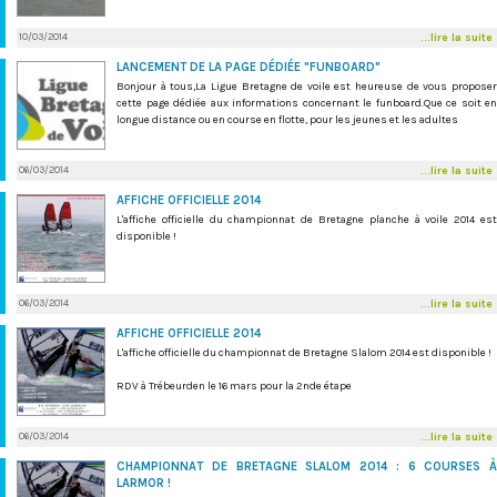
10/03/2014
...lire la suite
LANCEMENT DE LA PAGE DÉDIÉE "FUNBOARD"
Bonjour à tous,La Ligue Bretagne de voile est heureuse de vous proposer
cette page dédiée aux informations concernant le funboard.Que ce soit en
longue distance ou en course en flotte, pour les jeunes et les adultes
06/03/2014
...lire la suite
AFFICHE OFFICIELLE 2014
L'affiche officielle du championnat de Bretagne planche à voile 2014 est
disponible !
06/03/2014
...lire la suite
AFFICHE OFFICIELLE 2014
L'affiche officielle du championnat de Bretagne Slalom 2014 est disponible !
RDV à Trébeurden le 16 mars pour la 2nde étape
06/03/2014
...lire la suite
CHAMPIONNAT DE BRETAGNE SLALOM 2014 : 6 COURSES À
LARMOR !