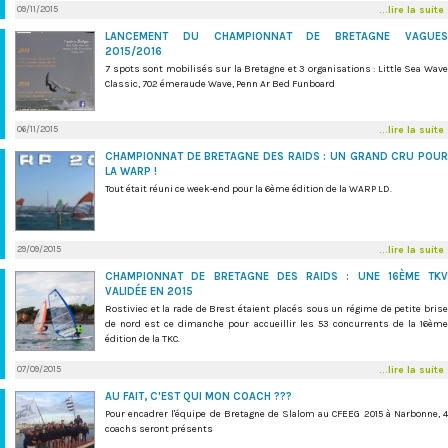
09/11/2015
...lire la suite
LANCEMENT DU CHAMPIONNAT DE BRETAGNE VAGUES
2015/2016
7 spots sont mobilisés sur la Bretagne et 3 organisations : Little Sea Wave
Classic, 702 émeraude Wave, Penn Ar Bed Funboard
06/11/2015
...lire la suite
CHAMPIONNAT DE BRETAGNE DES RAIDS : UN GRAND CRU POUR
LA WARP !
Tout était réuni ce week-end pour la 6ème édition de la WARP LD.
29/09/2015
...lire la suite
CHAMPIONNAT DE BRETAGNE DES RAIDS : UNE 16ÈME TKV
VALIDÉE EN 2015
Rostiviec et la rade de Brest étaient placés sous un régime de petite brise
de nord est ce dimanche pour accueillir les 53 concurrents de la 16ème
édition de la TKC.
07/09/2015
...lire la suite
AU FAIT, C'EST QUI MON COACH ???
Pour encadrer l'équipe de Bretagne de Slalom au CFEEG 2015 à Narbonne, 4
coachs seront présents