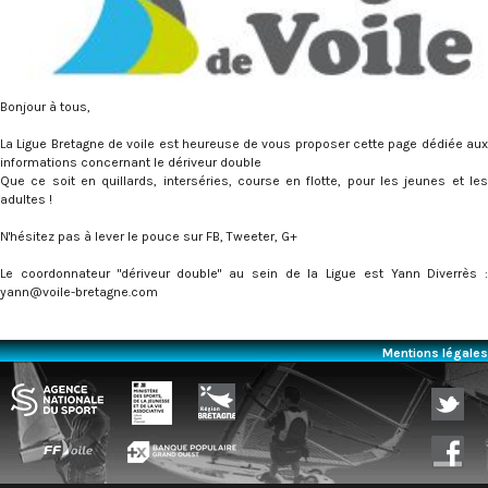
Bonjour à tous,
La Ligue Bretagne de voile est heureuse de vous proposer cette page dédiée aux
informations concernant le dériveur double
Que ce soit en quillards, interséries, course en flotte, pour les jeunes et les
adultes !
N'hésitez pas à lever le pouce sur FB, Tweeter, G+
Le coordonnateur "dériveur double" au sein de la Ligue est Yann Diverrès :
yann@voile-bretagne.com
Mentions légales