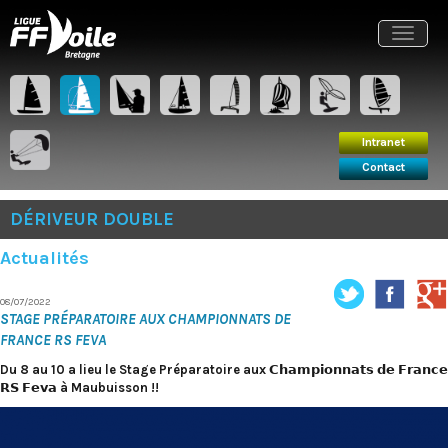
Intranet
Contact
Toggle
navigat
Intranet
Contact
DÉRIVEUR DOUBLE
Actualités
08/07/2022
STAGE PRÉPARATOIRE AUX CHAMPIONNATS DE
FRANCE RS FEVA
Du 8 au 10 a lieu le Stage Préparatoire aux 𝗖𝗵𝗮𝗺𝗽𝗶𝗼𝗻𝗻𝗮𝘁𝘀 𝗱𝗲 𝗙𝗿𝗮𝗻𝗰𝗲
𝗥𝗦 𝗙𝗲𝘃𝗮 à Maubuisson !!