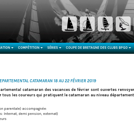
ATION
COMPÉTITION
SÉRIES
COUPE DE BRETAGNE DES CLUBS BPGO
...
...
...
...
DEPARTEMENTAL CATAMARAN 18 AU 22 FÉVRIER 2019
épartemental catamaran des vacances de février sont ouvertes renvoyer 
ur tous les coureurs qui pratiquent le catamaran au niveau départemental
ation parentale) accompagnée:
: Internat, demi pension, externat)
neurs