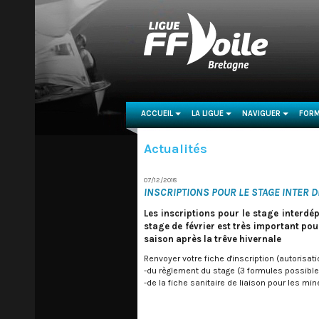
ACCUEIL
LA LIGUE
NAVIGUER
FORM
...
...
...
Actualités
07/12/2018
INSCRIPTIONS POUR LE STAGE INTER 
Les inscriptions pour le stage interd
stage de février est très important po
saison après la trêve hivernale
Renvoyer votre fiche d'inscription (autoris
-du règlement du stage (3 formules possibles
-de la fiche sanitaire de liaison pour les mi