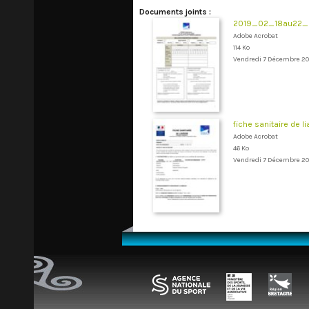
Documents joints :
2019_02_18au22_S
Adobe Acrobat
114 Ko
Vendredi 7 Décembre 20
fiche sanitaire de l
Adobe Acrobat
46 Ko
Vendredi 7 Décembre 20