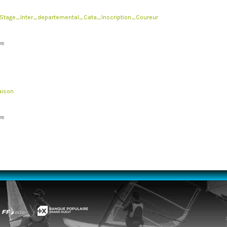
tage_Inter_departemental_Cata_Inscription_Coureur
18
iaison
18