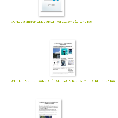
QCM_Catamaran_Niveau5_FFVoile_Corrigé_P_Neiras
UN_ENTRAINEUR_CONNECTÉ_CNFIGURATION_SEMI_RIGIDE_P_Neiras