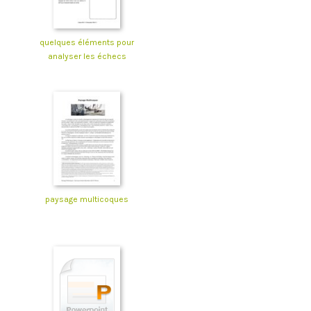
quelques éléments pour
analyser les échecs
paysage multicoques