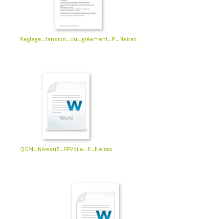
Reglage_tension_du_gréement_P_Neiras
QCM_Niveau5_FFVoile_P_Neiras