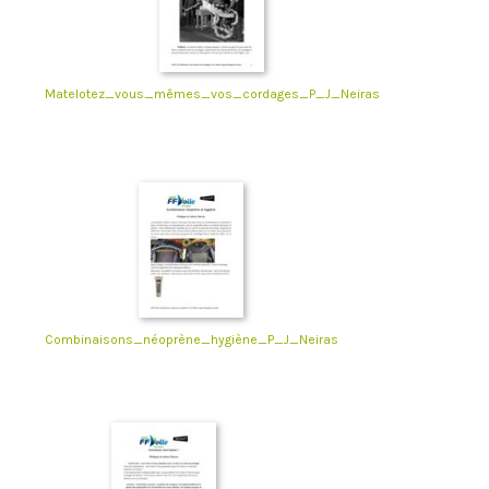
Matelotez_vous_mêmes_vos_cordages_P_J_Neiras
Combinaisons_néoprène_hygiène_P_J_Neiras