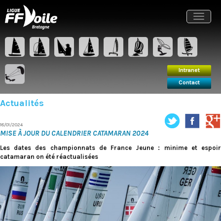
Intranet
Contact
Toggle
navigat
Intranet
Contact
Actualités
18/01/2024
MISE À JOUR DU CALENDRIER CATAMARAN 2024
Les dates des championnats de France Jeune : minime et espoir
catamaran on été réactualisées