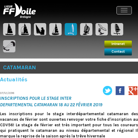
Intranet
Contact
Toggle
navigat
Intranet
Contact
CATAMARAN
Actualités
07/12/2018
INSCRIPTIONS POUR LE STAGE INTER
DEPARTEMENTAL CATAMARAN 18 AU 22 FÉVRIER 2019
Les inscriptions pour le stage interdépartemental catamaran des
vacances de février sont ouvertes renvoyer votre fiche d'inscription au
CDV56! Le stage de février est très important pour tous les coureurs
qui pratiquent le catamaran au niveau départemental et régional Il
marque la reprise de la saison après la trêve hivernale