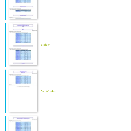
Slalom
Foil Windsurf