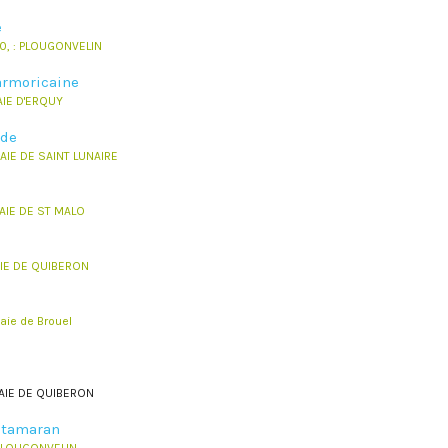
e
0, : PLOUGONVELIN
armoricaine
AIE D'ERQUY
ude
BAIE DE SAINT LUNAIRE
BAIE DE ST MALO
BAIE DE QUIBERON
aie de Brouel
BAIE DE QUIBERON
atamaran