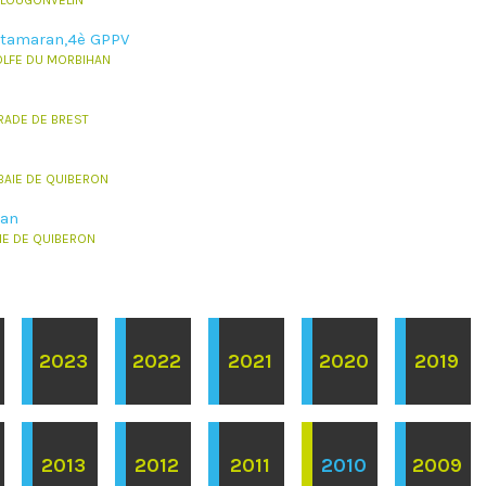
 PLOUGONVELIN
atamaran,4è GPPV
 GOLFE DU MORBIHAN
 RADE DE BREST
 BAIE DE QUIBERON
ran
AIE DE QUIBERON
2023
2022
2021
2020
2019
2013
2012
2011
2010
2009