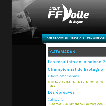
AVIS DE COURSE
RÉSULTATS
MÉDIATHÈQUE
CATAMARAN
Les résultats de la saison 
Championnat de Bretagne
Filière catamarans
Tyka, KL et SL 15.5, HC 16, SL 16, Inter séries
Raids
Les épreuves
Catagolfe
Du Samedi 2 au Dimanche 3 Octobre 2010, 