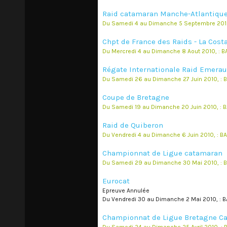
Raid catamaran Manche-Atlantiqu
Du Samedi 4 au Dimanche 5 Septembre 201
Chpt de France des Raids - La Cost
Du Mercredi 4 au Dimanche 8 Aout 2010, : B
Régate Internationale Raid Emera
Du Samedi 26 au Dimanche 27 Juin 2010, : 
Coupe de Bretagne
Du Samedi 19 au Dimanche 20 Juin 2010, : 
Raid de Quiberon
Du Vendredi 4 au Dimanche 6 Juin 2010, : 
Championnat de Ligue catamaran
Du Samedi 29 au Dimanche 30 Mai 2010, : B
Eurocat
Epreuve Annulée
Du Vendredi 30 au Dimanche 2 Mai 2010, : 
Championnat de Ligue Bretagne C