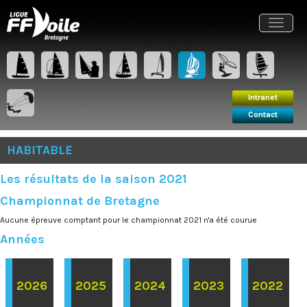
Intranet
Contact
Toggle
navigat
Intranet
Contact
HABITABLE
Les résultats de la saison 2021
Championnat de Bretagne
Aucune épreuve comptant pour le championnat 2021 n'a été courue
Années
2026
2025
2024
2023
2022