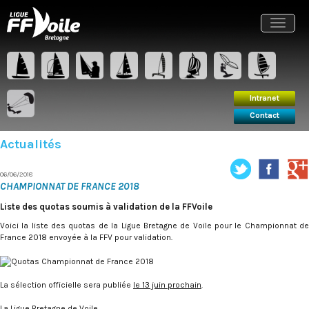
Intranet
Contact
Toggle
navigat
Intranet
Contact
Actualités
06/06/2018
CHAMPIONNAT DE FRANCE 2018
Liste des quotas soumis à validation de la FFVoile
Voici la liste des quotas de la Ligue Bretagne de Voile pour le Championnat de
France 2018 envoyée à la FFV pour validation.
La sélection officielle sera publiée
le 13 juin prochain
.
La Ligue Bretagne de Voile