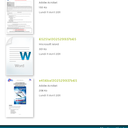
Adobe Acrobat
193 Ko
Lundi 11 Avril 2011
65251a1302529937b65
Microsoft Word
301 Ko
Lundi 11 Avril 2011
e456ba1302529937b65
Adobe Acrobat
206 Ko
Lundi 11 Avril 2011