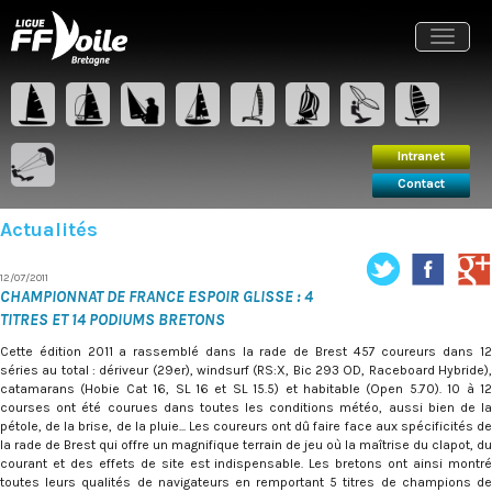
Intranet
Contact
Toggle
navigat
Intranet
Contact
Actualités
12/07/2011
CHAMPIONNAT DE FRANCE ESPOIR GLISSE : 4
TITRES ET 14 PODIUMS BRETONS
Cette édition 2011 a rassemblé dans la rade de Brest 457 coureurs dans 12
séries au total : dériveur (29er), windsurf (RS:X, Bic 293 OD, Raceboard Hybride),
catamarans (Hobie Cat 16, SL 16 et SL 15.5) et habitable (Open 5.70). 10 à 12
courses ont été courues dans toutes les conditions météo, aussi bien de la
pétole, de la brise, de la pluie... Les coureurs ont dû faire face aux spécificités de
la rade de Brest qui offre un magnifique terrain de jeu où la maîtrise du clapot, du
courant et des effets de site est indispensable. Les bretons ont ainsi montré
toutes leurs qualités de navigateurs en remportant 5 titres de champions de