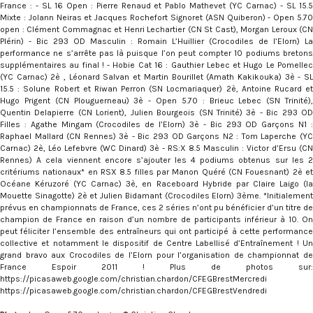
France : - SL 16 Open : Pierre Renaud et Pablo Mathevet (YC Carnac) - SL 15.5
Mixte : Jolann Neiras et Jacques Rochefort Signoret (ASN Quiberon) - Open 5.70
open : Clément Commagnac et Henri Lechartier (CN St Cast), Morgan Leroux (CN
Plérin) - Bic 293 OD Masculin : Romain L’Huillier (Crocodiles de l’Elorn) La
performance ne s’arrête pas là puisque l’on peut compter 10 podiums bretons
supplémentaires au final ! - Hobie Cat 16 : Gauthier Lebec et Hugo Le Pomellec
(YC Carnac) 2è , Léonard Salvan et Martin Bourillet (Amath Kakikouka) 3è - SL
15.5 : Solune Robert et Riwan Perron (SN Locmariaquer) 2è, Antoine Rucard et
Hugo Prigent (CN Plouguerneau) 3è - Open 5.70 : Brieuc Lebec (SN Trinité),
Quentin Delapierre (CN Lorient), Julien Bourgeois (SN Trinité) 3è - Bic 293 OD
Filles : Agathe Mingam (Crocodiles de l’Elorn) 3è - Bic 293 OD Garçons N1 :
Raphael Mallard (CN Rennes) 3è - Bic 293 OD Garçons N2 : Tom Laperche (YC
Carnac) 2è, Léo Lefebvre (WC Dinard) 3è - RS:X 8.5 Masculin : Victor d’Ersu (CN
Rennes) A cela viennent encore s’ajouter les 4 podiums obtenus sur les 2
critériums nationaux* en RSX 8.5 filles par Manon Quéré (CN Fouesnant) 2è et
Océane Kéruzoré (YC Carnac) 3è, en Raceboard Hybride par Claire Laigo (la
Mouette Sinagotte) 2è et Julien Bidamant (Crocodiles Elorn) 3ème. *Initialement
prévus en championnats de France, ces 2 séries n’ont pu bénéficier d’un titre de
champion de France en raison d’un nombre de participants inférieur à 10. On
peut féliciter l’ensemble des entraîneurs qui ont participé à cette performance
collective et notamment le dispositif de Centre Labellisé d’Entraînement ! Un
grand bravo aux Crocodiles de l’Elorn pour l’organisation de championnat de
France Espoir 2011 ! Plus de photos sur:
https://picasaweb.google.com/christian.chardon/CFEGBrestMercredi
https://picasaweb.google.com/christian.chardon/CFEGBrestVendredi