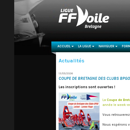
ACCUEIL
LA LIGUE
NAVIGUER
FORM
...
...
...
Actualités
13/05/2026
COUPE DE BRETAGNE DES CLUBS BPGO
Les inscriptions sont ouvertes !
La
Coupe de Bre
année le week-e
Vous retrouverez 
Nous espérons vo