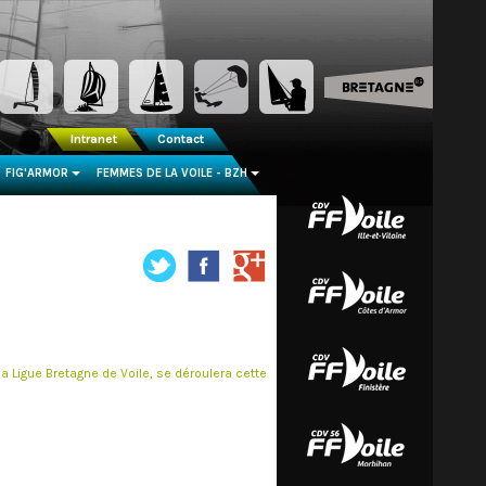
Intranet
Contact
FIG'ARMOR
FEMMES DE LA VOILE - BZH
...
...
la Ligue Bretagne de Voile, se déroulera cette