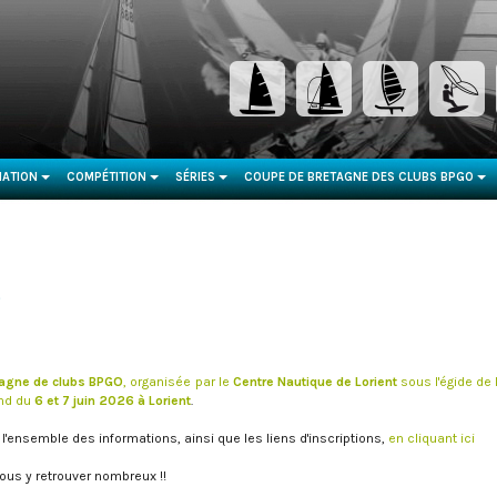
ATION
COMPÉTITION
SÉRIES
COUPE DE BRETAGNE DES CLUBS BPGO
...
...
...
...
tagne de clubs BPGO
, organisée par le
Centre Nautique de Lorient
sous l'égide de 
nd du
6 et 7 juin 2026 à Lorient
.
l'ensemble des informations, ainsi que les liens d'inscriptions,
en cliquant ici
us y retrouver nombreux !!