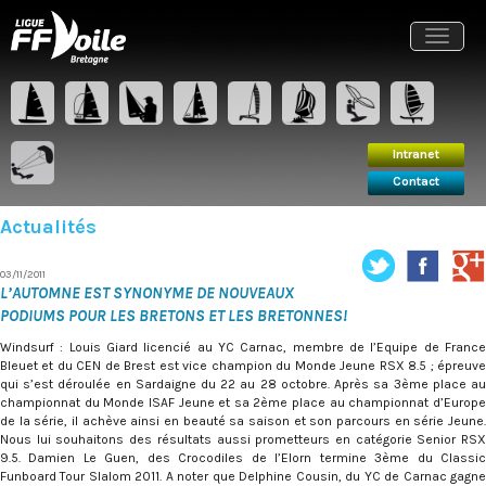
Intranet
Contact
Toggle
navigat
Intranet
Contact
Actualités
03/11/2011
L’AUTOMNE EST SYNONYME DE NOUVEAUX
PODIUMS POUR LES BRETONS ET LES BRETONNES!
Windsurf : Louis Giard licencié au YC Carnac, membre de l’Equipe de France
Bleuet et du CEN de Brest est vice champion du Monde Jeune RSX 8.5 ; épreuve
qui s’est déroulée en Sardaigne du 22 au 28 octobre. Après sa 3ème place au
championnat du Monde ISAF Jeune et sa 2ème place au championnat d’Europe
de la série, il achève ainsi en beauté sa saison et son parcours en série Jeune.
Nous lui souhaitons des résultats aussi prometteurs en catégorie Senior RSX
9.5. Damien Le Guen, des Crocodiles de l’Elorn termine 3ème du Classic
Funboard Tour Slalom 2011. A noter que Delphine Cousin, du YC de Carnac gagne