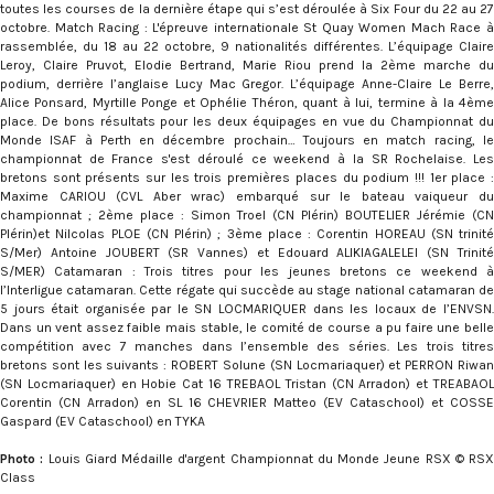
toutes les courses de la dernière étape qui s’est déroulée à Six Four du 22 au 27
octobre. Match Racing : L'épreuve internationale St Quay Women Mach Race à
rassemblée, du 18 au 22 octobre, 9 nationalités différentes. L’équipage Claire
Leroy, Claire Pruvot, Elodie Bertrand, Marie Riou prend la 2ème marche du
podium, derrière l’anglaise Lucy Mac Gregor. L’équipage Anne-Claire Le Berre,
Alice Ponsard, Myrtille Ponge et Ophélie Théron, quant à lui, termine à la 4ème
place. De bons résultats pour les deux équipages en vue du Championnat du
Monde ISAF à Perth en décembre prochain… Toujours en match racing, le
championnat de France s'est déroulé ce weekend à la SR Rochelaise. Les
bretons sont présents sur les trois premières places du podium !!! 1er place :
Maxime CARIOU (CVL Aber wrac) embarqué sur le bateau vaiqueur du
championnat ; 2ème place : Simon Troel (CN Plérin) BOUTELIER Jérémie (CN
Plérin)et Nilcolas PLOE (CN Plérin) ; 3ème place : Corentin HOREAU (SN trinité
S/Mer) Antoine JOUBERT (SR Vannes) et Edouard ALIKIAGALELEI (SN Trinité
S/MER) Catamaran : Trois titres pour les jeunes bretons ce weekend à
l’Interligue catamaran. Cette régate qui succède au stage national catamaran de
5 jours était organisée par le SN LOCMARIQUER dans les locaux de l’ENVSN.
Dans un vent assez faible mais stable, le comité de course a pu faire une belle
compétition avec 7 manches dans l’ensemble des séries. Les trois titres
bretons sont les suivants : ROBERT Solune (SN Locmariaquer) et PERRON Riwan
(SN Locmariaquer) en Hobie Cat 16 TREBAOL Tristan (CN Arradon) et TREABAOL
Corentin (CN Arradon) en SL 16 CHEVRIER Matteo (EV Cataschool) et COSSE
Gaspard (EV Cataschool) en TYKA
Photo :
Louis Giard Médaille d'argent Championnat du Monde Jeune RSX © RSX
Class