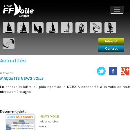
Intranet
Contact
Toggle
navigat
Intranet
Contact
Actualités
12/03/2012
MAQUETTE NEWS VOILE
En annexe la lettre du pôle sport de la DRJSCS consacrée à la voile de haut
niveau en Bretagne.
Document joint :
NEWS VOILE
Adobe Acrobat
693 Ko