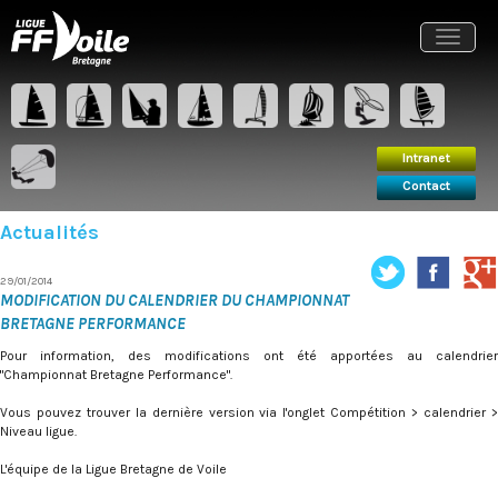
Intranet
Contact
Toggle
navigat
Intranet
Contact
Actualités
29/01/2014
MODIFICATION DU CALENDRIER DU CHAMPIONNAT
BRETAGNE PERFORMANCE
Pour information, des modifications ont été apportées au calendrier
"Championnat Bretagne Performance".
Vous pouvez trouver la dernière version via l'onglet Compétition > calendrier >
Niveau ligue.
L'équipe de la Ligue Bretagne de Voile