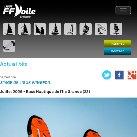
Intranet
Contact
Toggle
navigat
Intranet
Contact
Actualités
02/06/2026
STAGE DE LIGUE WINGFOIL
Juillet 2026 - Base Nautique de l'Ile Grande (22)