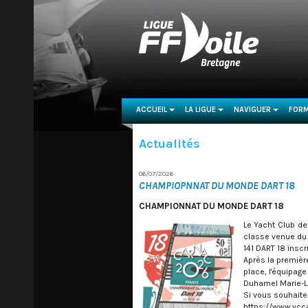
ACCUEIL
LA LIGUE
NAVIGUER
FORM
...
...
...
Actualités
06/07/2026
CHAMPIOPNNAT DU MONDE DART 18
CHAMPIONNAT DU MONDE DART 18
Le Yacht Club de
classe venue du 
141 DART 18 inscr
Après la premièr
place, l'équipag
Duhamel Marie-L
Si vous souhaitez
https://www.ycc