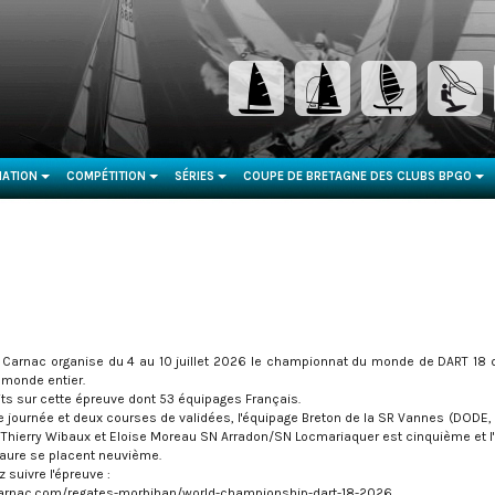
ATION
COMPÉTITION
SÉRIES
COUPE DE BRETAGNE DES CLUBS BPGO
...
...
...
...
 Carnac organise du 4 au 10 juillet 2026 le championnat du monde de DART 18 q
monde entier.
its sur cette épreuve dont 53 équipages Français.
e journée et deux courses de validées, l'équipage Breton de la SR Vannes (DODE, 
e Thierry Wibaux et Eloise Moreau SN Arradon/SN Locmariaquer est cinquième et l'
aure se placent neuvième.
 suivre l'épreuve :
arnac.com/regates-morbihan/world-championship-dart-18-2026