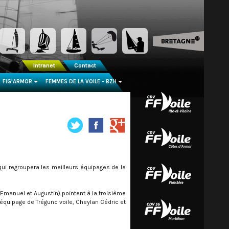
Intranet
Contact
FIG'ARMOR
FEMMES DE LA VOILE - BZH
...
...
ui regroupera les meilleurs équipages de la
Emanuel et Augustin) pointent à la troisième
équipage de Trégunc voile, Cheylan Cédric et