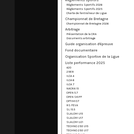
Règlements sportifs
Règlements Sportifs 2026
Règlements Sportifs 2025
Charte de l'entraîneur de Ligue
Championnat de Bretagne
Championnat de Bretagne 2026
Arbitrage
Présentation de la CRA
Documents arbitrage
Guide organisation d'épreuve
Fond documentaire
Organisation Sportive de la Ligue
Liste performance 2025
420
29ER
ILCA 4
ILCA 6
ILCA 7
NACRA 15
OPEN 5.7
OPEN SKIFF
OPTIMIST
RS FEVA
SL 15.5
SLALOM U15
SLALOM U17
SLALOM U21
TECHNO 293 U15
TECHNO 293 U17