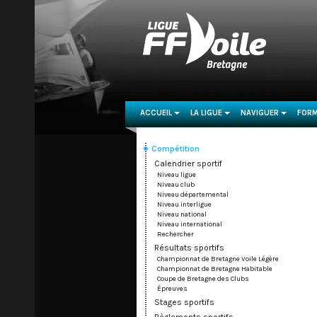
ACCUEIL
LA LIGUE
NAVIGUER
FORM
...
...
...
Compétition
Calendrier sportif
Niveau ligue
Niveau club
Niveau départemental
Niveau interligue
Niveau national
Niveau international
Rechercher
Résultats sportifs
Championnat de Bretagne Voile Légère
Championnat de Bretagne Habitable
Coupe de Bretagne des Clubs
Épreuves
Stages sportifs