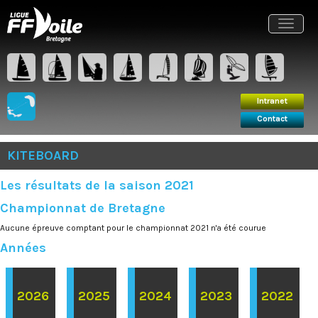
Intranet
Contact
Toggle
navigat
Intranet
Contact
KITEBOARD
Les résultats de la saison 2021
Championnat de Bretagne
Aucune épreuve comptant pour le championnat 2021 n'a été courue
Années
2026
2025
2024
2023
2022