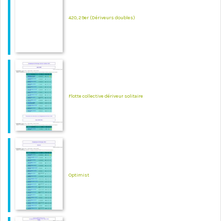
420, 29er (Dériveurs doubles)
Flotte collective dériveur solitaire
Optimist