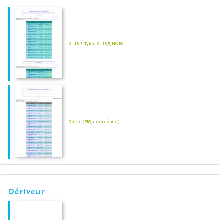
KL 13,5, Tyka, KL 15,5, HC 16
Raids (F18, interséries)
Dériveur