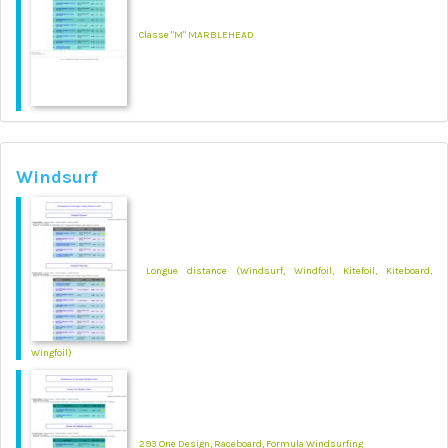
Classe "M" MARBLEHEAD
Windsurf
Longue distance (Windsurf, Windfoil, Kitefoil, Kiteboard,
Wingfoil)
293 One Design, Raceboard, Formula Windsurfing