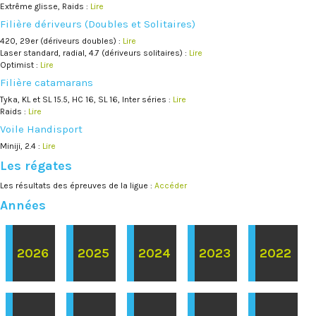
Extrême glisse, Raids :
Lire
Filière dériveurs (Doubles et Solitaires)
420, 29er (dériveurs doubles) :
Lire
Laser standard, radial, 4.7 (dériveurs solitaires) :
Lire
Optimist :
Lire
Filière catamarans
Tyka, KL et SL 15.5, HC 16, SL 16, Inter séries :
Lire
Raids :
Lire
Voile Handisport
Miniji, 2.4 :
Lire
Les régates
Les résultats des épreuves de la ligue :
Accéder
Années
2026
2025
2024
2023
2022