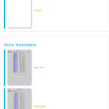
Kitefoil
Voile Habitable
Open 5.70
Monotypes