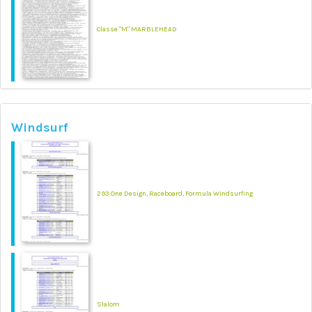
Classe "M" MARBLEHEAD
Windsurf
293 One Design, Raceboard, Formula Windsurfing
Slalom