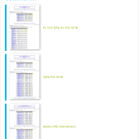
KL 13,5, Tyka, KL 15,5, HC 16
Tyka,15.5, HC 16
Raids (F18, interséries)