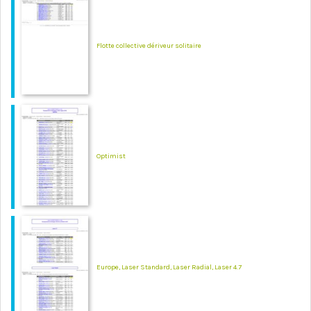
Flotte collective dériveur solitaire
Optimist
Europe, Laser Standard, Laser Radial, Laser 4.7